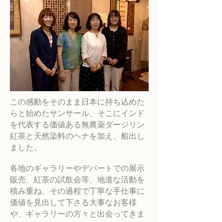
この感動をそのまま日本に持ち込めた
らと始めたサンサール、そこにインド
を代表する価値ある無農薬ダージリン
紅茶と
天然染料のヘナを加え、船出し
ました。
各地のギャラリーやデパートでの展示
販売、紅茶の試飲会等、地道な活動を
積み重ね、その過程で
丁寧な手仕事に
価値を見出して下さる大事なお客様
や、ギャラリーの方々と出会ってきま