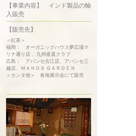
【事業内容】 インド製品の輸
入販売
【販売先】
＜紅茶＞
福岡： オーガニックハウス夢広場マ
リナ通り店 、九州産直クラブ
広島： アバンセ古江店、アバンセ三
越店、ＭＡＮＯＳ ＧＡＲＤＥＮ
＜カンタ他＞ 各地展示会にて販売