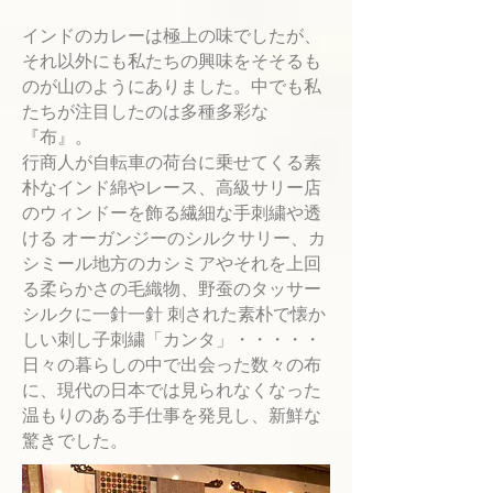
インドのカレーは極上の味でしたが、
それ以外にも私たちの興味をそそるも
のが山のようにありました。中でも私
たちが注目したのは多種多彩な
『布』。
行商人が自転車の荷台に乗せてくる素
朴なインド綿やレース、高級サリー店
のウィンドーを飾る繊細な手刺繍や透
ける オーガンジーのシルクサリー、カ
シミール地方のカシミアやそれを上回
る柔らかさの毛織物
、野蚕のタッサー
シルクに一針一針 刺された素朴で懐か
しい刺し子刺繍「カンタ」・・・・・
日々の暮らしの中で出会った数々の布
に、現代の日本では見られなくなった
温もりのある手仕事を発見し、新鮮な
驚きでした。