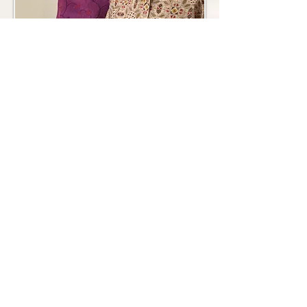
人気のストール・マフラー
手刺繍のストールやマフラーは、一枚の
布でシンプルなお洋服を全く別の装いに
変えてしまう魔法の布。当店で扱う巻物
には大判のストールと手軽に巻けるマフ
ラーがあります。
洋 服
サンサールのカンタ服は日本の縫製で、
手仕事のカンタを使った一点ものです。
どこかにカンタをあしらった、シンプル